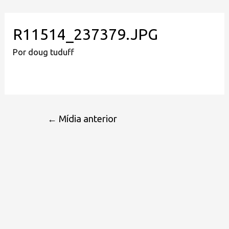
R11514_237379.JPG
Por
doug tuduff
←
Mídia anterior