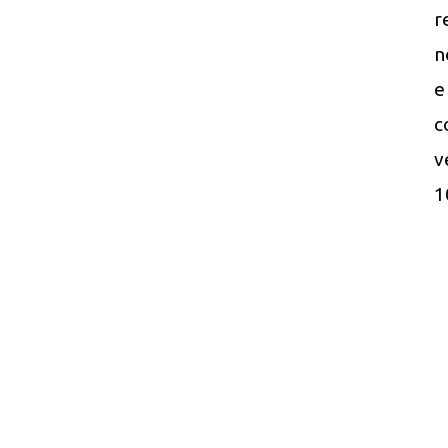
r
n
e
c
v
1