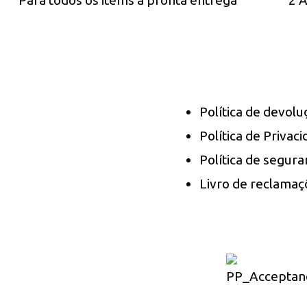
Para todos os items a pronta entrega
2 A
Política de devol
Política de Privac
Política de segura
Livro de reclamaç