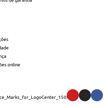
nos de garantia
uções
idade
nça
ões online