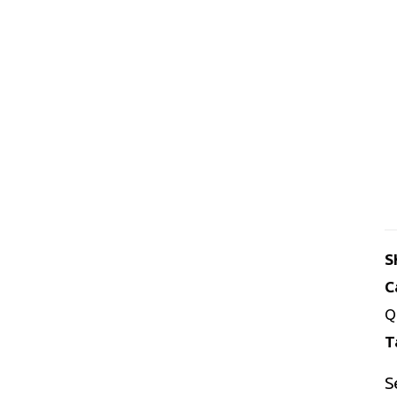
S
C
Q
T
S