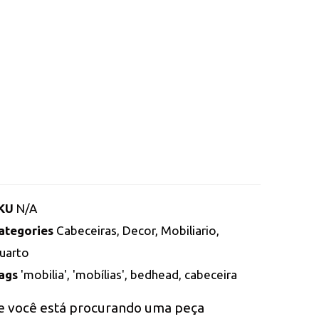
KU
N/A
ategories
Cabeceiras
,
Decor
,
Mobiliario
,
uarto
ags
'mobilia'
,
'mobílias'
,
bedhead
,
cabeceira
e você está procurando uma peça