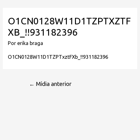
O1CN0128W11D1TZPTXZTF
XB_!!931182396
Por
erika braga
O1CN0128W11D1TZPTxztFXb_!!931182396
←
Mídia anterior