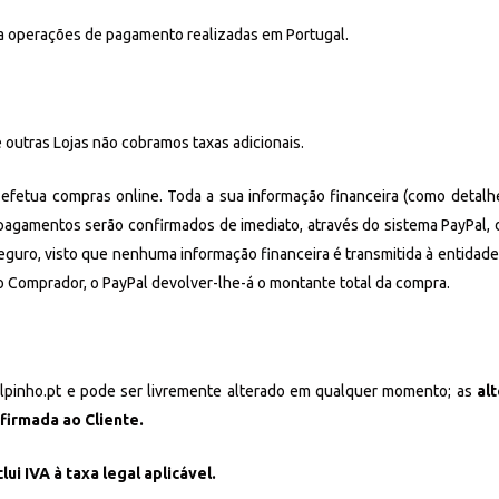
a operações de pagamento realizadas em Portugal.
 outras Lojas não cobramos taxas adicionais.
etua compras online. Toda a sua informação financeira (como detalhe
pagamentos serão confirmados de imediato, através do sistema PayPal,
guro, visto que nenhuma informação financeira é transmitida à entidad
o Comprador, o PayPal devolver-lhe-á o montante total da compra.
lpinho.pt e pode ser livremente alterado em qualquer momento; as
al
firmada ao Cliente.
clui IVA à taxa legal aplicável.