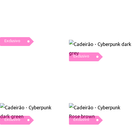
Exclusivo
Exclusivo
Exclusivo
Exclusivo