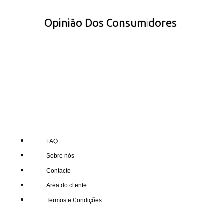
Opinião Dos Consumidores
FAQ
Sobre nós
Contacto
Area do cliente
Termos e Condições