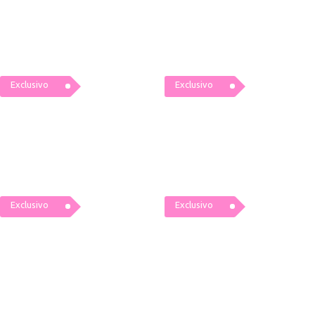
Exclusivo
Exclusivo
Exclusivo
Exclusivo