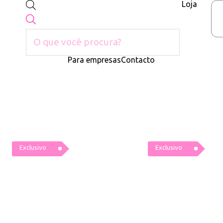
Loja
Para empresas
Contacto
Exclusivo
Exclusivo