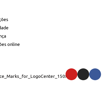
uções
idade
nça
ões online