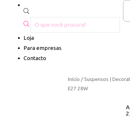
Loja
Para empresas
Contacto
Início
/
Suspensos | Decora
E27 28W
A
2