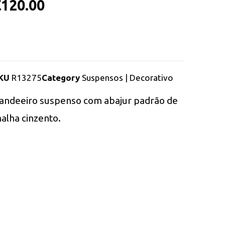
€
120.00
KU
R13275
Category
Suspensos | Decorativo
andeeiro suspenso com abajur padrão de
alha cinzento.