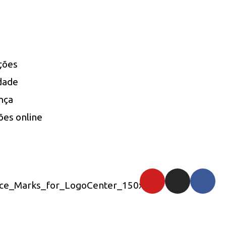
uções
idade
nça
ões online