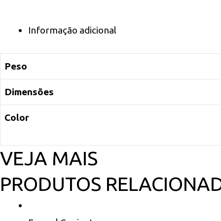
GU10
3x35W
Informação adicional
quantidade
Peso
Dimensões
Color
VEJA MAIS
PRODUTOS RELACIONA