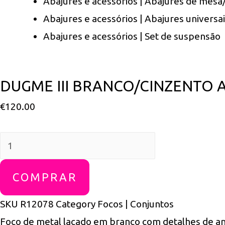
Abajures e acessórios | Abajures de mesa
Abajures e acessórios | Abajures universai
Abajures e acessórios | Set de suspensão
DUGME III BRANCO/CINZENTO 
€
120.00
DUGME
III
branco/cinzento
COMPRAR
antracite
SKU
R12078
Category
Focos | Conjuntos
230V
Foco de metal lacado em branco com detalhes de an