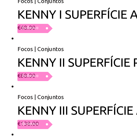
Focos | Conjuntos
KENNY I SUPERFÍCIE
€
48.00
Exclusivo
Focos | Conjuntos
KENNY II SUPERFÍCI
€
88.00
Exclusivo
Focos | Conjuntos
KENNY III SUPERFÍC
€
138.00
Exclusivo