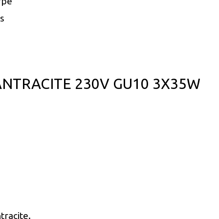
/pé
s
ANTRACITE 230V GU10 3X35W
tracite.