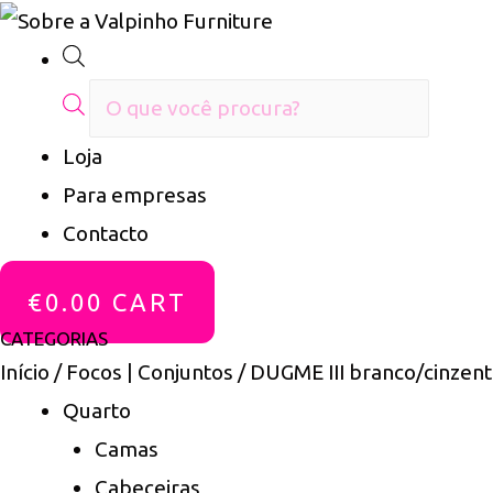
Products
search
Loja
Para empresas
Contacto
€
0.00
CART
CATEGORIAS
Início
/
Focos | Conjuntos
/ DUGME III branco/cinzen
Quarto
Camas
Cabeceiras