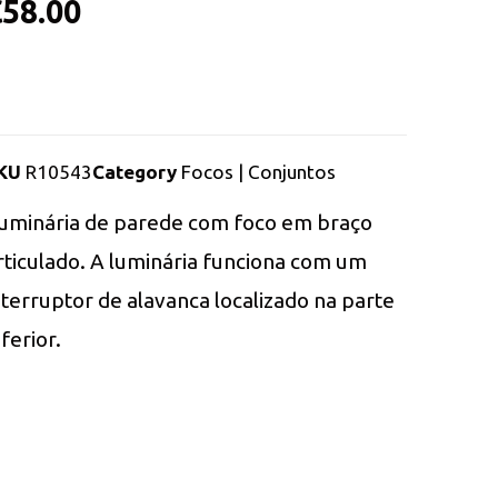
€
58.00
KU
R10543
Category
Focos | Conjuntos
uminária de parede com foco em braço
rticulado. A luminária funciona com um
nterruptor de alavanca localizado na parte
nferior.