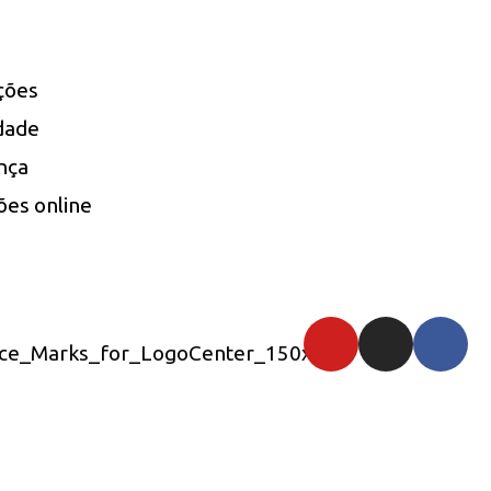
uções
idade
nça
ões online