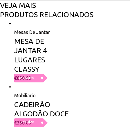
VEJA MAIS
PRODUTOS RELACIONADOS
Mesas De Jantar
MESA DE
JANTAR 4
LUGARES
CLASSY
Exclusivo
€
890.00
Mobiliario
CADEIRÃO
ALGODÃO DOCE
Exclusivo
€
350.00