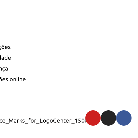
uções
idade
nça
ões online