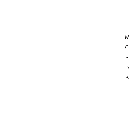
M
C
P
D
P