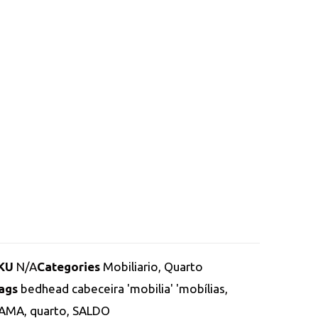
KU
N/A
Categories
Mobiliario
,
Quarto
ags
bedhead cabeceira 'mobilia' 'mobílias
,
AMA
,
quarto
,
SALDO