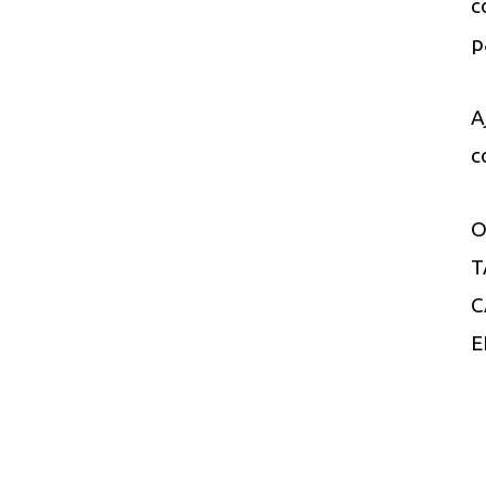
c
p
A
c
O
T
C
E