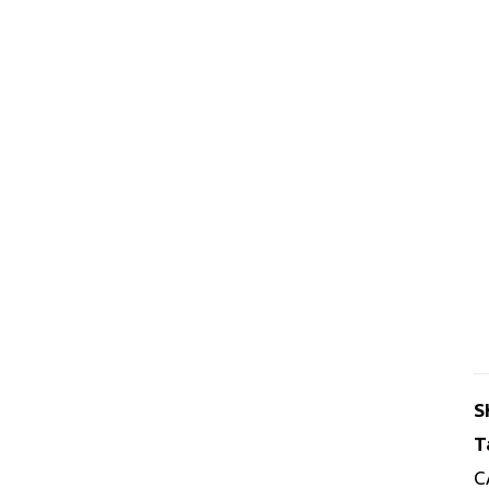
S
T
C