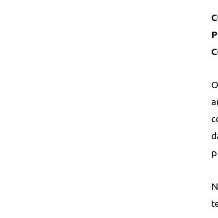
C
P
C
O
a
c
d
p
N
t